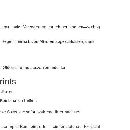
n mit minimaler Verzögerung vornehmen können—wichtig
er Regel innerhalb von Minuten abgeschlossen, dank
er Glückssträhne auszahlen möchten.
ints
stieren:
Kombination treffen.
ose Spins, die sofort während Ihrer nächsten
ten Spiel‑Burst einfließen—ein fortlaufender Kreislauf