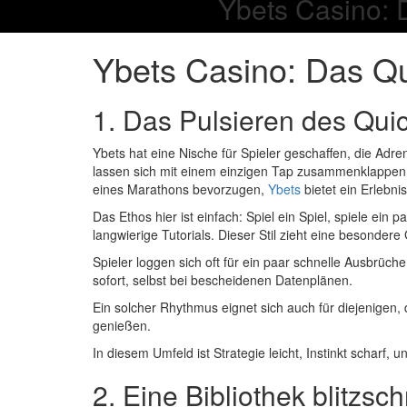
Ybets Casino: 
Ybets Casino: Das Qu
1. Das Pulsieren des Qui
Ybets hat eine Nische für Spieler geschaffen, die Adr
lassen sich mit einem einzigen Tap zusammenklappen, un
eines Marathons bevorzugen,
Ybets
bietet ein Erlebnis
Das Ethos hier ist einfach: Spiel ein Spiel, spiele 
langwierige Tutorials. Dieser Stil zieht eine besonder
Spieler loggen sich oft für ein paar schnelle Ausbrüc
sofort, selbst bei bescheidenen Datenplänen.
Ein solcher Rhythmus eignet sich auch für diejenigen,
genießen.
In diesem Umfeld ist Strategie leicht, Instinkt scharf,
2. Eine Bibliothek blitzsch