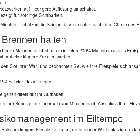
and.
Netzwerken auf niedrigere Auflösung umschaltet.
zeigt für sofortige Sichtbarkeit.
n Minuten—schätzen die Spieler, dass sie sofort nach dem Öffnen des 
m Brennen halten
hnelle Aktionen belohnt: einen initialen 200%‑Matchbonus plus Freispie
tatt auf eine längere Serie zu warten.
en Slot Ihrer Wahl und beobachten Sie, wie Ihre Freispiele sich ansam
5% bei vier Einzahlungen.
 gehen direkt auf Ihr Guthaben.
sehen ihre Bonusgelder innerhalb von Minuten nach Abschluss ihrer Einz
Risikomanagement im Eiltempo
n Entscheidungen: Einsatz festlegen, drehen oder Wette platzieren, da