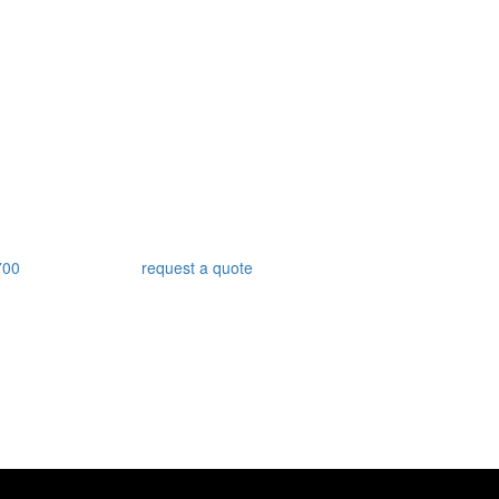
700
request a quote