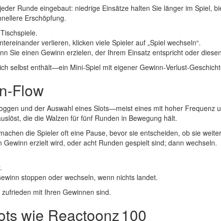
 jeder Runde eingebaut: niedrige Einsätze halten Sie länger im Spiel, 
hnellere Erschöpfung.
Tischspiele.
ereinander verlieren, klicken viele Spieler auf „Spiel wechseln“.
 Sie einen Gewinn erzielen, der Ihrem Einsatz entspricht oder diesen ü
sich selbst enthält—ein Mini‑Spiel mit eigener Gewinn‑Verlust‑Geschicht
en‑Flow
oggen und der Auswahl eines Slots—meist eines mit hoher Frequenz und 
slöst, die die Walzen für fünf Runden in Bewegung hält.
achen die Spieler oft eine Pause, bevor sie entscheiden, ob sie weit
n Gewinn erzielt wird, oder acht Runden gespielt sind; dann wechseln.
.
winn stoppen oder wechseln, wenn nichts landet.
ie zufrieden mit Ihren Gewinnen sind.
lots wie Reactoonz 100