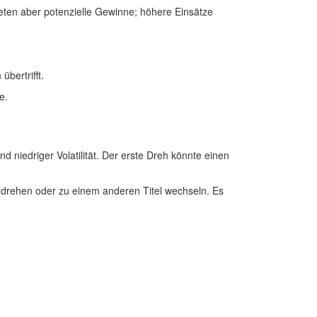
bieten aber potenzielle Gewinne; höhere Einsätze
bertrifft.
e.
niedriger Volatilität. Der erste Dreh könnte einen
erdrehen oder zu einem anderen Titel wechseln. Es