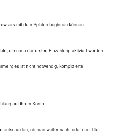
Browsers mit dem Spielen beginnen können.
le, die nach der ersten Einzahlung aktiviert werden.
meln; es ist nicht notwendig, komplizierte
ahlung auf ihrem Konto.
nn entscheiden, ob man weitermacht oder den Titel