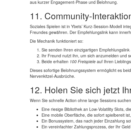
aus kurzer Engagement‑Phase und Belohnung.
11. Community‑Interaktion
Soziales Spielen ist in Ybets’ Kurz‑Session‑Modell in
Freundes gewähren. Der Empfehlungslink kann innerha
Die Mechanik funktioniert so:
Sie senden Ihren einzigartigen Empfehlungslink
Ihr Freund nutzt ihn, um sich anzumelden und se
Beide erhalten
100 Freispiele
auf Ihren Liebling
Dieses sofortige Belohnungssystem ermöglicht es beide
Nervenkitzel‑Ausbrüche.
12. Holen Sie sich jetzt Ih
Wenn Sie schnelle Action ohne lange Sessions suchen,
Eine riesige Bibliothek an Low‑Volatility Slots, d
Eine mobile Oberfläche, die sofort spielbereit ist,
Ein Bonussystem, das nach jeder Einzahlung sofo
Ein vereinfachter Zahlungsprozess, der Ihr Geld