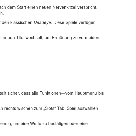
ach dem Start einen neuen Nervenkitzel verspricht.
ch.
 den klassischen
Deadeye
. Diese Spiele verfügen
em neuen Titel wechselt, um Ermüdung zu vermeiden.
 stellt sicher, dass alle Funktionen—vom Hauptmenü bis
ach rechts wischen zum „Slots“-Tab, Spiel auswählen
wendig, um eine Wette zu bestätigen oder eine