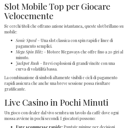
Slot Mobile Top per Giocare
Velocemente
Se cerchi titoli che offrano azione istantanea, queste slot brillano su
mobile:
Sonic Speed
– Una slot classica con spin rapidi e linee di
pagamento semplici.
Mega Spin Blitz
– Motore Megaways che offre fino a 20 giri al
minuto.
Jackpot Rush
– Brevi esplosioni di grandi vincite con una
curva di volatilità bassa.
La combinazione di simboli altamente visibili e cicli di pagamento
rapidi assicura che anche una breve sessione possa risultare
gratificante.
Live Casino in Pochi Minuti
Un gioco con dealer dal vivo sembra un tavolo da caffè dove ogni
mossa avviene in pochi secondi. I giocatori possono:
Fare scommesse rapide:
Puntate minime per decisioni