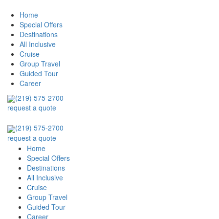
Home
Special Offers
Destinations
All Inclusive
Cruise
Group Travel
Guided Tour
Career
(219) 575-2700
request a quote
(219) 575-2700
request a quote
Home
Special Offers
Destinations
All Inclusive
Cruise
Group Travel
Guided Tour
Career