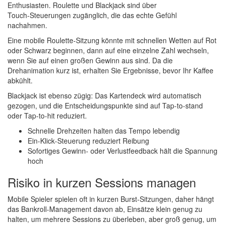
Enthusiasten. Roulette und Blackjack sind über
Touch‑Steuerungen zugänglich, die das echte Gefühl
nachahmen.
Eine mobile Roulette‑Sitzung könnte mit schnellen Wetten auf Rot
oder Schwarz beginnen, dann auf eine einzelne Zahl wechseln,
wenn Sie auf einen großen Gewinn aus sind. Da die
Drehanimation kurz ist, erhalten Sie Ergebnisse, bevor Ihr Kaffee
abkühlt.
Blackjack ist ebenso zügig: Das Kartendeck wird automatisch
gezogen, und die Entscheidungspunkte sind auf Tap‑to-stand
oder Tap‑to-hit reduziert.
Schnelle Drehzeiten halten das Tempo lebendig
Ein‑Klick‑Steuerung reduziert Reibung
Sofortiges Gewinn‑ oder Verlustfeedback hält die Spannung
hoch
Risiko in kurzen Sessions managen
Mobile Spieler spielen oft in kurzen Burst‑Sitzungen, daher hängt
das Bankroll-Management davon ab, Einsätze klein genug zu
halten, um mehrere Sessions zu überleben, aber groß genug, um