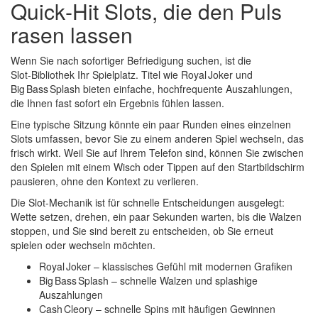
Quick‑Hit Slots, die den Puls
rasen lassen
Wenn Sie nach sofortiger Befriedigung suchen, ist die
Slot‑Bibliothek Ihr Spielplatz. Titel wie Royal Joker und
Big Bass Splash bieten einfache, hochfrequente Auszahlungen,
die Ihnen fast sofort ein Ergebnis fühlen lassen.
Eine typische Sitzung könnte ein paar Runden eines einzelnen
Slots umfassen, bevor Sie zu einem anderen Spiel wechseln, das
frisch wirkt. Weil Sie auf Ihrem Telefon sind, können Sie zwischen
den Spielen mit einem Wisch oder Tippen auf den Startbildschirm
pausieren, ohne den Kontext zu verlieren.
Die Slot-Mechanik ist für schnelle Entscheidungen ausgelegt:
Wette setzen, drehen, ein paar Sekunden warten, bis die Walzen
stoppen, und Sie sind bereit zu entscheiden, ob Sie erneut
spielen oder wechseln möchten.
Royal Joker – klassisches Gefühl mit modernen Grafiken
Big Bass Splash – schnelle Walzen und splashige
Auszahlungen
Cash Cleory – schnelle Spins mit häufigen Gewinnen