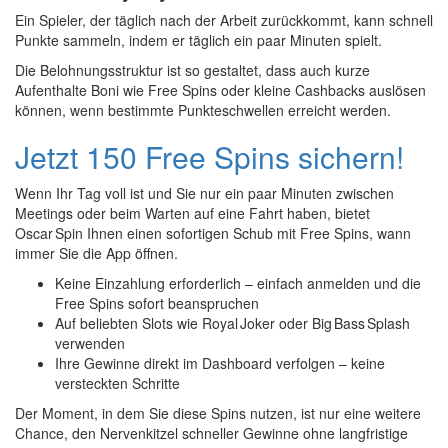
Ein Spieler, der täglich nach der Arbeit zurückkommt, kann schnell
Punkte sammeln, indem er täglich ein paar Minuten spielt.
Die Belohnungsstruktur ist so gestaltet, dass auch kurze
Aufenthalte Boni wie Free Spins oder kleine Cashbacks auslösen
können, wenn bestimmte Punkteschwellen erreicht werden.
Jetzt 150 Free Spins sichern!
Wenn Ihr Tag voll ist und Sie nur ein paar Minuten zwischen
Meetings oder beim Warten auf eine Fahrt haben, bietet
Oscar Spin Ihnen einen sofortigen Schub mit Free Spins, wann
immer Sie die App öffnen.
Keine Einzahlung erforderlich – einfach anmelden und die
Free Spins sofort beanspruchen
Auf beliebten Slots wie Royal Joker oder Big Bass Splash
verwenden
Ihre Gewinne direkt im Dashboard verfolgen – keine
versteckten Schritte
Der Moment, in dem Sie diese Spins nutzen, ist nur eine weitere
Chance, den Nervenkitzel schneller Gewinne ohne langfristige