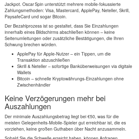
Jackpot. Oscar Spin unterstützt mehrere mobile‑fokussierte
Zahlungsmethoden: Visa, Mastercard, ApplePay, Neteller, Skrill,
PaysafeCard und sogar Bitcoin.
Der Bezahlprozess ist so gestaltet, dass Sie Einzahlungen
innerhalb eines Bildschirms abschließen können – keine
Seitenumleitungen oder zusätzliche Bestätigungen, die Ihren
Schwung brechen würden.
ApplePay für Apple‑Nutzer – ein Tippen, um die
Transaktion abzuschließen
Skrill & Neteller – sofortige Banküberweisungen via digitale
Wallets
Bitcoin – schnelle Kryptowährungs‑Einzahlungen ohne
Zwischenhändler
Keine Verzögerungen mehr bei
Auszahlungen
Der minimale Auszahlungsbetrag liegt bei €50, was für die
meisten Gelegenheits‑Mobile‑Spieler gut erreichbar ist, die es
vorziehen, keine großen Guthaben über Nacht anzusammeln.
Sobald Sie die Schwelle erreicht haben, können Anfragen