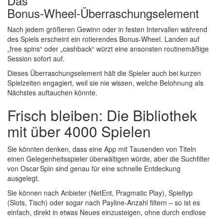
Das
Bonus‑Wheel‑Überraschungselement
Nach jedem größeren Gewinn oder in festen Intervallen während
des Spiels erscheint ein rotierendes Bonus‑Wheel. Landen auf
„free spins“ oder „cashback“ würzt eine ansonsten routinemäßige
Session sofort auf.
Dieses Überraschungselement hält die Spieler auch bei kurzen
Spielzeiten engagiert, weil sie nie wissen, welche Belohnung als
Nächstes auftauchen könnte.
Frisch bleiben: Die Bibliothek
mit über 4000 Spielen
Sie könnten denken, dass eine App mit Tausenden von Titeln
einen Gelegenheitsspieler überwältigen würde, aber die Suchfilter
von Oscar Spin sind genau für eine schnelle Entdeckung
ausgelegt.
Sie können nach Anbieter (NetEnt, Pragmatic Play), Spieltyp
(Slots, Tisch) oder sogar nach Payline-Anzahl filtern – so ist es
einfach, direkt in etwas Neues einzusteigen, ohne durch endlose