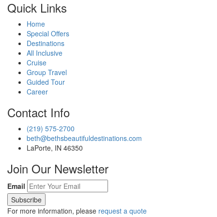
Quick Links
Home
Special Offers
Destinations
All Inclusive
Cruise
Group Travel
Guided Tour
Career
Contact Info
(219) 575-2700
beth@bethsbeautifuldestinations.com
LaPorte, IN 46350
Join Our Newsletter
Email
For more information, please
request a quote