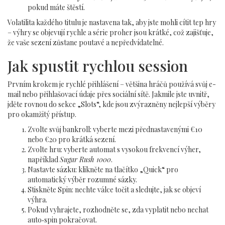
pokud máte štěstí.
Volatilita každého titulu je nastavena tak, aby jste mohli cítit tep hry
– výhry se objevují rychle a série proher jsou krátké, což zajišťuje,
že vaše sezení zůstane poutavé a nepředvídatelné.
Jak spustit rychlou session
Prvním krokem je rychlé přihlášení – většina hráčů používá svůj e-
mail nebo přihlašovací údaje přes sociální sítě. Jakmile jste uvnitř,
jděte rovnou do sekce „Slots“, kde jsou zvýrazněny nejlepší výběry
pro okamžitý přístup.
Zvolte svůj bankroll: vyberte mezi přednastavenými €10
nebo €20 pro krátká sezení.
Zvolte hru: vyberte automat s vysokou frekvencí výher,
například
Sugar Rush 1000
.
Nastavte sázku: klikněte na tlačítko „Quick“ pro
automatický výběr rozumné sázky.
Stiskněte Spin: nechte válce točit a sledujte, jak se objeví
výhra.
Pokud vyhrajete, rozhodněte se, zda vyplatit nebo nechat
auto‑spin pokračovat.