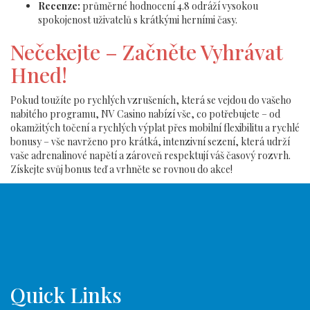
Recenze:
průměrné hodnocení 4.8 odráží vysokou
spokojenost uživatelů s krátkými herními časy.
Nečekejte – Začněte Vyhrávat
Hned!
Pokud toužíte po rychlých vzrušeních, která se vejdou do vašeho
nabitého programu, NV Casino nabízí vše, co potřebujete – od
okamžitých točení a rychlých výplat přes mobilní flexibilitu a rychlé
bonusy – vše navrženo pro krátká, intenzivní sezení, která udrží
vaše adrenalinové napětí a zároveň respektují váš časový rozvrh.
Získejte svůj bonus teď a vrhněte se rovnou do akce!
Quick Links