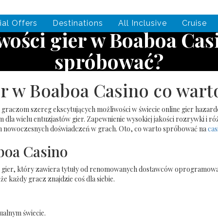
ial Offers
Destinations
All Inclusive
Cruise
ości gier w Boaboa Cas
spróbować?
r w Boaboa Casino co war
e graczom szereg ekscytujących możliwości w świecie online gier hazar
m dla wielu entuzjastów gier. Zapewnienie wysokiej jakości rozrywki i r
ących nowoczesnych doświadczeń w grach. Oto, co warto spróbować na
cas
boa Casino
g gier, który zawiera tytuły od renomowanych dostawców oprogramowania.
że każdy gracz znajdzie coś dla siebie.
ualnym świecie.