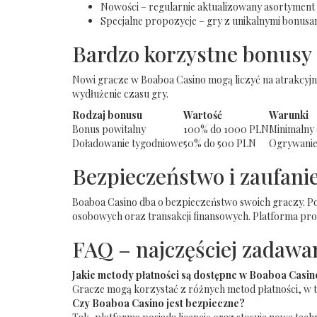
Nowości – regularnie aktualizowany asortyment 
Specjalne propozycje – gry z unikalnymi bonusa
Bardzo korzystne bonusy
Nowi gracze w Boaboa Casino mogą liczyć na atrakcyjn
wydłużenie czasu gry.
Rodzaj bonusu
Wartość
Warunki
Bonus powitalny
100% do 1000 PLN
Minimalny
Doładowanie tygodniowe
50% do 500 PLN
Ogrywanie
Bezpieczeństwo i zaufani
Boaboa Casino dba o bezpieczeństwo swoich graczy. Po
osobowych oraz transakcji finansowych. Platforma prom
FAQ – najczęściej zadawa
Jakie metody płatności są dostępne w Boaboa Casin
Gracze mogą korzystać z różnych metod płatności, w 
Czy Boaboa Casino jest bezpieczne?