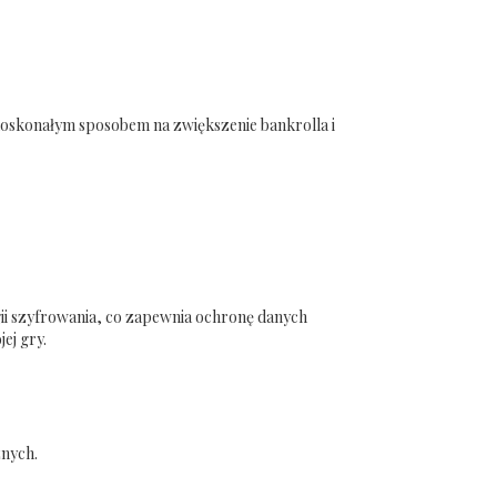
 doskonałym sposobem na zwiększenie bankrolla i
gii szyfrowania, co zapewnia ochronę danych
ej gry.
znych.