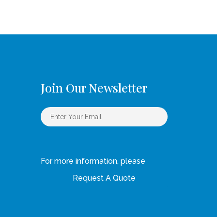
Join Our Newsletter
For more information, please
Request A Quote