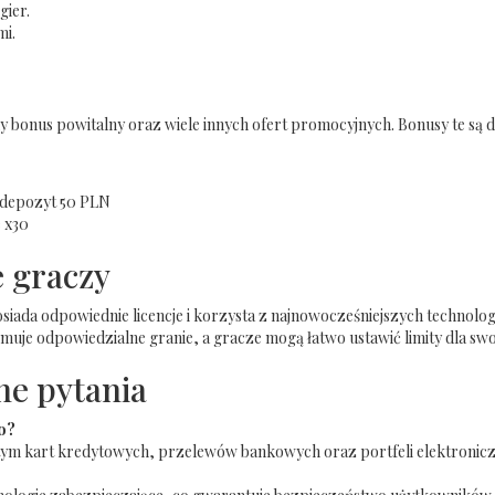
gier.
mi.
y bonus powitalny oraz wiele innych ofert promocyjnych. Bonusy te są
 depozyt 50 PLN
 x30
e graczy
siada odpowiednie licencje i korzysta z najnowocześniejszych technolo
uje odpowiedzialne granie, a gracze mogą łatwo ustawić limity dla swoj
ne pytania
o?
tym kart kredytowych, przelewów bankowych oraz portfeli elektronic