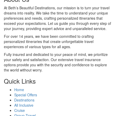
At Beth’s Beautiful Destinations, our mission is to turn your travel
dreams into reality. We take the time to understand your unique
preferences and needs, crafting personalized itineraries that
exceed your expectations. Let us guide you through every step of
your journey, providing expert advice and unparalleled service.
For over 14 years, we have been committed to crafting
personalized itineraries that create unforgettable travel
experiences of various types for all ages.
Fully insured and dedicated to your peace of mind, we prioritize
your safety and satisfaction. Our extensive travel insurance
options provide you with the security and confidence to explore
the world without worry.
Quick Links
Home
Special Offers
Destinations
All Inclusive
Cruise
Group Travel