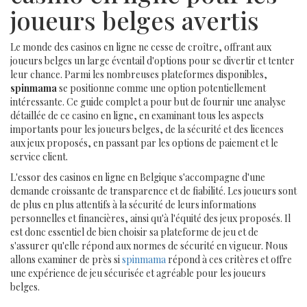
joueurs belges avertis
Le monde des casinos en ligne ne cesse de croître, offrant aux
joueurs belges un large éventail d'options pour se divertir et tenter
leur chance. Parmi les nombreuses plateformes disponibles,
spinmama
se positionne comme une option potentiellement
intéressante. Ce guide complet a pour but de fournir une analyse
détaillée de ce casino en ligne, en examinant tous les aspects
importants pour les joueurs belges, de la sécurité et des licences
aux jeux proposés, en passant par les options de paiement et le
service client.
L'essor des casinos en ligne en Belgique s'accompagne d'une
demande croissante de transparence et de fiabilité. Les joueurs sont
de plus en plus attentifs à la sécurité de leurs informations
personnelles et financières, ainsi qu'à l'équité des jeux proposés. Il
est donc essentiel de bien choisir sa plateforme de jeu et de
s'assurer qu'elle répond aux normes de sécurité en vigueur. Nous
allons examiner de près si
spinmama
répond à ces critères et offre
une expérience de jeu sécurisée et agréable pour les joueurs
belges.