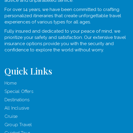
advice and unparalleled service.
For over 14 years, we have been committed to crafting
personalized itineraries that create unforgettable travel
experiences of various types for all ages.
Fully insured and dedicated to your peace of mind, we
prioritize your safety and satisfaction. Our extensive travel
insurance options provide you with the security and
confidence to explore the world without worry.
Quick Links
Home
Special Offers
Destinations
All Inclusive
Cruise
Group Travel