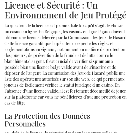
Licence et Sécurité : Un
Environnement de Jeu Protégé
La question de la licence est primordiale lorsqu'il s'agit de choisir
un casino en ligne. En Belgique, les casinos en ligne légaux doivent
obtenir une licence délivrée par la Commission des Jeux de Hasard.
Cette licence garantit que l'opérateur respecte les règles et
réglementations en vigueur, notamment en matière de protection
des joueurs, de prévention de la fraude et de lutte contre le
blanchiment d'argent. Il est crucial de vérifier si
spinmama
possède bien une licence belge valide avant de s'inscrire et de
déposer de l'argent. La commission des Jeux de Hasard publie une
liste des opérateurs autorisés sur son site web, ce qui permet aux
joueurs de facilement vérifier le statut juridique d'un casino. En
l’absence d’une licence valide, il est fortement déconseillé de jouer
sur la plateforme car vous ne bénéficierez d’aucune protection en
cas de litige.
La Protection des Données
Personnelles