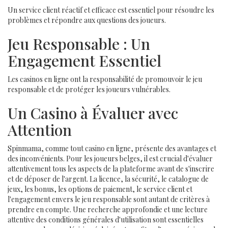
Un service client réactif et efficace est essentiel pour résoudre les
problèmes et répondre aux questions des joueurs.
Jeu Responsable : Un
Engagement Essentiel
Les casinos en ligne ont la responsabilité de promouvoir le jeu
responsable et de protéger les joueurs vulnérables.
Un Casino à Évaluer avec
Attention
Spinmama, comme tout casino en ligne, présente des avantages et
des inconvénients. Pour les joueurs belges, il est crucial d'évaluer
attentivement tous les aspects de la plateforme avant de s'inscrire
et de déposer de l'argent. La licence, la sécurité, le catalogue de
jeux, les bonus, les options de paiement, le service client et
l'engagement envers le jeu responsable sont autant de critères à
prendre en compte. Une recherche approfondie et une lecture
attentive des conditions générales d'utilisation sont essentielles