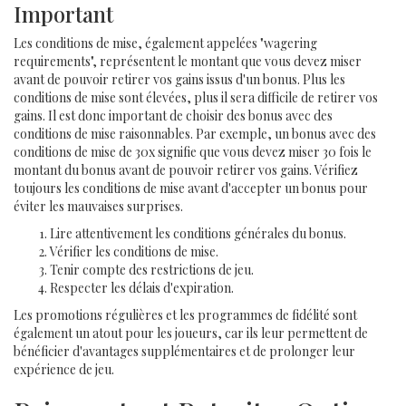
Important
Les conditions de mise, également appelées "wagering
requirements", représentent le montant que vous devez miser
avant de pouvoir retirer vos gains issus d'un bonus. Plus les
conditions de mise sont élevées, plus il sera difficile de retirer vos
gains. Il est donc important de choisir des bonus avec des
conditions de mise raisonnables. Par exemple, un bonus avec des
conditions de mise de 30x signifie que vous devez miser 30 fois le
montant du bonus avant de pouvoir retirer vos gains. Vérifiez
toujours les conditions de mise avant d'accepter un bonus pour
éviter les mauvaises surprises.
Lire attentivement les conditions générales du bonus.
Vérifier les conditions de mise.
Tenir compte des restrictions de jeu.
Respecter les délais d'expiration.
Les promotions régulières et les programmes de fidélité sont
également un atout pour les joueurs, car ils leur permettent de
bénéficier d'avantages supplémentaires et de prolonger leur
expérience de jeu.