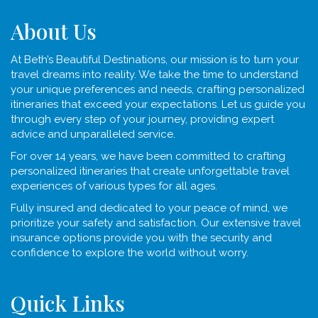
About Us
At Beth’s Beautiful Destinations, our mission is to turn your
travel dreams into reality. We take the time to understand
your unique preferences and needs, crafting personalized
itineraries that exceed your expectations. Let us guide you
through every step of your journey, providing expert
advice and unparalleled service.
For over 14 years, we have been committed to crafting
personalized itineraries that create unforgettable travel
experiences of various types for all ages.
Fully insured and dedicated to your peace of mind, we
prioritize your safety and satisfaction. Our extensive travel
insurance options provide you with the security and
confidence to explore the world without worry.
Quick Links