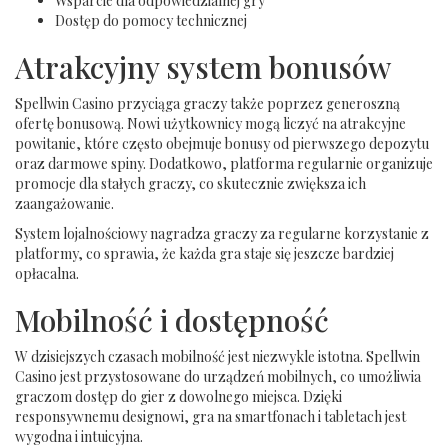
Wsparcie dla odpowiedzialnej gry
Dostęp do pomocy technicznej
Atrakcyjny system bonusów
Spellwin Casino przyciąga graczy także poprzez generoszną
ofertę bonusową. Nowi użytkownicy mogą liczyć na atrakcyjne
powitanie, które często obejmuje bonusy od pierwszego depozytu
oraz darmowe spiny. Dodatkowo, platforma regularnie organizuje
promocje dla stałych graczy, co skutecznie zwiększa ich
zaangażowanie.
System lojalnościowy nagradza graczy za regularne korzystanie z
platformy, co sprawia, że każda gra staje się jeszcze bardziej
opłacalna.
Mobilność i dostępność
W dzisiejszych czasach mobilność jest niezwykle istotna. Spellwin
Casino jest przystosowane do urządzeń mobilnych, co umożliwia
graczom dostęp do gier z dowolnego miejsca. Dzięki
responsywnemu designowi, gra na smartfonach i tabletach jest
wygodna i intuicyjna.