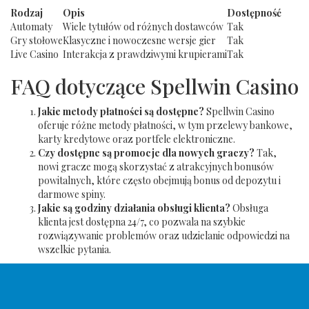
Rodzaj
Opis
Dostępność
Automaty
Wiele tytułów od różnych dostawców
Tak
Gry stołowe
Klasyczne i nowoczesne wersje gier
Tak
Live Casino
Interakcja z prawdziwymi krupierami
Tak
FAQ dotyczące Spellwin Casino
Jakie metody płatności są dostępne?
Spellwin Casino
oferuje różne metody płatności, w tym przelewy bankowe,
karty kredytowe oraz portfele elektroniczne.
Czy dostępne są promocje dla nowych graczy?
Tak,
nowi gracze mogą skorzystać z atrakcyjnych bonusów
powitalnych, które często obejmują bonus od depozytu i
darmowe spiny.
Jakie są godziny działania obsługi klienta?
Obsługa
klienta jest dostępna 24/7, co pozwala na szybkie
rozwiązywanie problemów oraz udzielanie odpowiedzi na
wszelkie pytania.