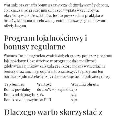
Warunki przyznania bonusu zazwyczaj obejmują wymóg obrotu,
co oznacza, że gracze muszą przed wypłatą wygenerować
określoną wielkość zakładów. Jest to powszechna praktyka w
branży, która ma na celu zachęcenie do dalszej gry i odkrywania
oferty kasyna.
Program lojalnościowy i
bonusy regularne
Wonaco Casino nagradza swoich stałych graczy poprzez program
lojalnościowy. Uczestnictwo w programie daje możliwość
zdobywania punktów za każdą grę, które można wymieniać na
bonusy oraz inne nagrody. Warto zaznaczyć, że program ten
bardzo często jest elastyczny i dostosowuje się do potrzeb graczy.
Typ bonusu
Wartość
Warunki obrotu
Bonus powitalny
do 200% + 50 spinów
x30
Bonus od depozytu
50%
x25
Bonus bez depozytu
100 PLN
x40
Dlaczego warto skorzystać z