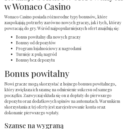
w Wonaco Casino
Wonaco Casino posiada różnorodne typy bonusów, które
zaspokajają potrzeby zarówno nowych graczy, jak i tych, którzy
powracają do gry. Wśród najpopularniejszych ofert znajdują się:
Bonus powitalny dla nowych graczy
Bonusy od depozytów
Program lojalnościowy z nagrodami
Turnieje z pulą nagród
Bonusy bez depozytu
Bonus powitalny
Nowi gracze mogą skorzystać z hojnego bonusu powitalnego,
który zwiększa ich szansę na odniesienie sukcesu od samego
początku. Zazwyczaj składa się on z dopłaty do pierwszego
depozytu oraz dodatkowych spinów na automatach. Warunkiem
skorzystania z tej oferty jest zarejestrowanie konta oraz
dokonanie pierwszego wpłaty.
Szanse na wygraną