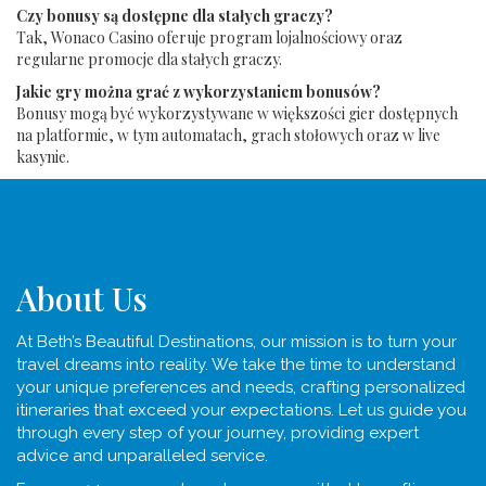
Czy bonusy są dostępne dla stałych graczy?
Tak, Wonaco Casino oferuje program lojalnościowy oraz
regularne promocje dla stałych graczy.
Jakie gry można grać z wykorzystaniem bonusów?
Bonusy mogą być wykorzystywane w większości gier dostępnych
na platformie, w tym automatach, grach stołowych oraz w live
kasynie.
About Us
At Beth’s Beautiful Destinations, our mission is to turn your
travel dreams into reality. We take the time to understand
your unique preferences and needs, crafting personalized
itineraries that exceed your expectations. Let us guide you
through every step of your journey, providing expert
advice and unparalleled service.