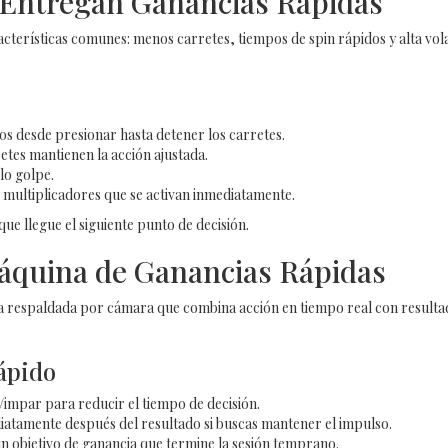
e Entregan Ganancias Rápidas
cterísticas comunes: menos carretes, tiempos de spin rápidos y alta vola
s desde presionar hasta detener los carretes.
etes mantienen la acción ajustada.
lo golpe.
o multiplicadores que se activan inmediatamente.
que llegue el siguiente punto de decisión.
Máquina de Ganancias Rápidas
ia respaldada por cámara que combina acción en tiempo real con resulta
Rápido
impar para reducir el tiempo de decisión.
atamente después del resultado si buscas mantener el impulso.
n objetivo de ganancia que termine la sesión temprano.