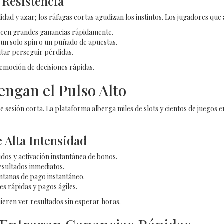
 Resistencia
idad y azar; los ráfagas cortas agudizan los instintos. Los jugadores que 
frecen grandes ganancias rápidamente.
un solo spin o un puñado de apuestas.
itar perseguir pérdidas.
 emoción de decisiones rápidas.
engan el Pulso Alto
e sesión corta. La plataforma alberga miles de slots y cientos de juegos e
 Alta Intensidad
dos y activación instantánea de bonos.
esultados inmediatos.
ntanas de pago instantáneo.
s rápidas y pagos ágiles.
ieren ver resultados sin esperar horas.