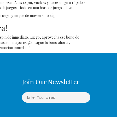
lmorzar. A las 12 pm, vuelves y haces un giro rápido en
os de juegos—todo en una hora de juego activo.
riesgo y juegos de movimiento rápido.
a!
r spin de inmediato. Luego, aprovecha ese bono de
ias aún mayores. ¡Consigue tu bono ahora y
emoción inmediata!
Join Our Newsletter