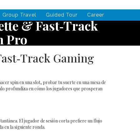
Group Travel
Guided Tour
Career
ette & Fast‑Track
n Pro
 Fast‑Track Gaming
cer spin en una slot, probar tu suerte en una mesa de
tículo profundiza en cómo los jugadores que prosperan
ntánea. El jugador de sesión corta prefiere un flujo
a en la siguiente ronda.