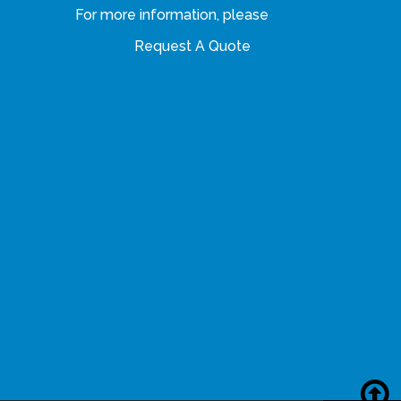
For more information, please
Request A Quote