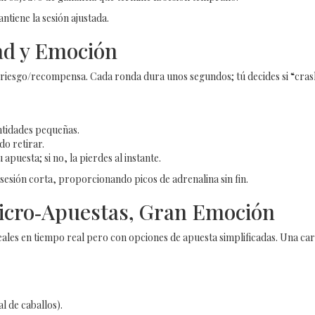
ntiene la sesión ajustada.
ad y Emoción
 riesgo/recompensa. Cada ronda dura unos segundos; tú decides si “crasha
tidades pequeñas.
o retirar.
apuesta; si no, la pierdes al instante.
 sesión corta, proporcionando picos de adrenalina sin fin.
Micro‑Apuestas, Gran Emoción
ales en tiempo real pero con opciones de apuesta simplificadas. Una car
l de caballos).