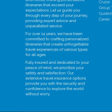
Cruise
itineraries that exceed your
Group 
expectations. Let us guide you
Guided
through every step of your journey,
Career
providing expert advice and
unparalleled service.
For over 14 years, we have been
committed to crafting personalized
itineraries that create unforgettable
travel experiences of various types
for all ages.
Fully insured and dedicated to your
peace of mind, we prioritize your
safety and satisfaction. Our
extensive travel insurance options
provide you with the security and
confidence to explore the world
without worry.