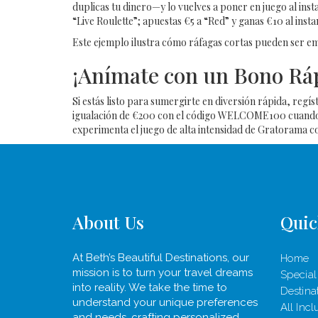
duplicas tu dinero—y lo vuelves a poner en juego al inst
“Live Roulette”; apuestas €5 a “Red” y ganas €10 al inst
Este ejemplo ilustra cómo ráfagas cortas pueden ser em
¡Anímate con un Bono Ráp
Si estás listo para sumergirte en diversión rápida, reg
igualación de €200 con el código WELCOME100 cuando es
experimenta el juego de alta intensidad de Gratorama 
About Us
Quic
At Beth’s Beautiful Destinations, our
Home
mission is to turn your travel dreams
Special
into reality. We take the time to
Destina
understand your unique preferences
All Incl
and needs, crafting personalized