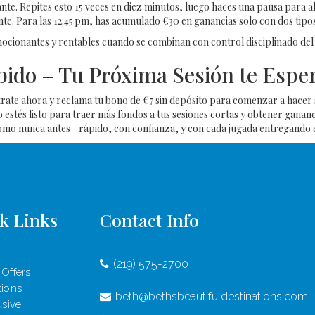
ante. Repites esto 15 veces en diez minutos, luego haces una pausa para a
ante. Para las 12:45 pm, has acumulado €30 en ganancias solo con dos tip
ocionantes y rentables cuando se combinan con control disciplinado del 
ido – Tu Próxima Sesión te Esper
ístrate ahora y reclama tu bono de €7 sin depósito para comenzar a hace
tés listo para traer más fondos a tus sesiones cortas y obtener gananc
como nunca antes—rápido, con confianza, y con cada jugada entregando 
k Links
Contact Info
(219) 575-2700
 Offers
tions
beth@bethsbeautifuldestinations.com
usive