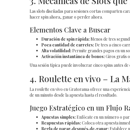
3. Mecánicas de Slots qu
Las slots diseñadas para sesiones cortas comparten cara
hacer spin ahora, ganar o perder ahora.
Elementos Clave a Buscar
Duración de spin rápida:
Menos de tres segundo
Poca cantidad de carretes:
De tres a cinco carr
Alta volatilidad:
Permite grandes pagos en un so
Activación instantánea de bonos:
Giros gratis 
Una sesión típica puede involucrar cinco spins antes de 
4. Roulette en vivo – La 
La roulette en vivo en Gratorama ofrece una experienc
de un minuto desde la apuesta hasta el resultado.
Juego Estratégico en un Flujo 
Apuestas simples:
Enfócate en un número o par/
Reapuestas rápidas:
Coloca otra apuesta inmedi
Regla de parar‑después‑de‑ganar:
Establece u