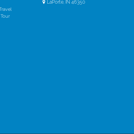
LaPorte, IN 46350
Travel
 Tour