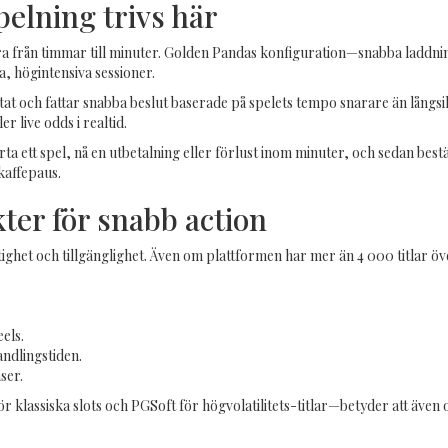
pelning trivs här
era från timmar till minuter. Golden Pandas konfiguration—snabba laddn
ta, högintensiva sessioner.
ltat och fattar snabba beslut baserade på spelets tempo snarare än långsik
r live odds i realtid.
a ett spel, nå en utbetalning eller förlust inom minuter, och sedan best
kaffepaus.
ter för snabb action
tighet och tillgänglighet. Även om plattformen har mer än 4 000 titlar ö
els.
ndlingstiden.
ser.
klassiska slots och PGSoft för högvolatilitets-titlar—betyder att även 