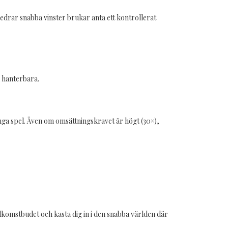
drar snabba vinster brukar anta ett kontrollerat
h hanterbara.
ga spel. Även om omsättningskravet är högt (30×),
älkomstbudet och kasta dig in i den snabba världen där