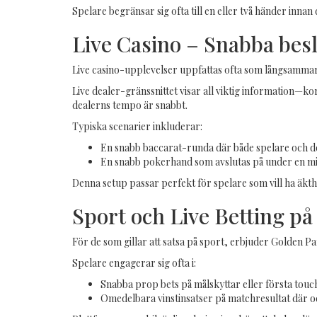
Spelare begränsar sig ofta till en eller två händer innan 
Live Casino – Snabba bes
Live casino-upplevelser uppfattas ofta som långsamma
Live dealer-gränssnittet visar all viktig information—k
dealerns tempo är snabbt.
Typiska scenarier inkluderar:
En snabb baccarat-runda där både spelare och dea
En snabb pokerhand som avslutas på under en min
Denna setup passar perfekt för spelare som vill ha äkthe
Sport och Live Betting p
För de som gillar att satsa på sport, erbjuder Golden P
Spelare engagerar sig ofta i:
Snabba prop bets på målskyttar eller första tou
Omedelbara vinstinsatser på matchresultat där o