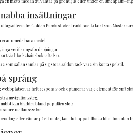
gga en insats medan du väntar på grönt ljus eller under en lunchpaus—in
 snabba insättningar
h uttagsalternativ. Golden Panda stöder traditionella kort som Masterc
vererar omedelbara medel:
 inga verifieringsfördröjningar.
art via blockchain-bekräftelser.
som sällan samlar på sig stora saldon tack vare sin korta spelstil.
på språng
; webbplatsen är helt responsiv och optimerar varje element för små sk
extra navigationssteg.
u snabbt kan bläddra bland populära slots.
 snurr mellan sysslor.
dling eller väntar på ett möte, kan du hoppa tillbaka till action utan fr
sioner