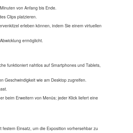
f Minuten von Anfang bis Ende.
s Clips platzieren.
rvenkitzel erleben können, indem Sie einem virtuellen
‑Abwicklung ermöglicht.
che funktioniert nahtlos auf Smartphones und Tablets,
hen Geschwindigkeit wie am Desktop zugreifen.
sst.
r beim Erweitern von Menüs; jeder Klick liefert eine
mit festem Einsatz, um die Exposition vorhersehbar zu