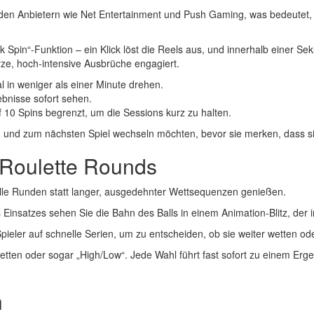
den Anbietern wie Net Entertainment und Push Gaming, was bedeutet, da
ck Spin“-Funktion – ein Klick löst die Reels aus, und innerhalb einer S
rze, hoch‑intensive Ausbrüche engagiert.
al in weniger als einer Minute drehen.
ebnisse sofort sehen.
f 10 Spins begrenzt, um die Sessions kurz zu halten.
sten und zum nächsten Spiel wechseln möchten, bevor sie merken, dass si
 Roulette Rounds
hnelle Runden statt langer, ausgedehnter Wettsequenzen genießen.
s Einsatzes sehen Sie die Bahn des Balls in einem Animation‑Blitz, der
Spieler auf schnelle Serien, um zu entscheiden, ob sie weiter wetten o
wetten oder sogar „High/Low“. Jede Wahl führt fast sofort zu einem Er
h