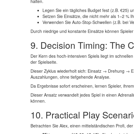
halten.
Legen Sie ein tägliches Budget fest (z.B. €25) un
Setzen Sie Einsätze, die nicht mehr als 1–2 % 
Verwenden Sie Auto‑Stop‑Schwellen (z.B. bei Ve
Durch niedrige und konstante Einsätze können Spieler
9. Decision Timing: The 
Der Kern des hoch‑intensiven Spiels liegt im schnelle
der Spielseite.
Dieser Zyklus wiederholt sich: Einsatz → Drehung → E
Auszahlungen, ohne tiefgehende Analyse.
Da Ergebnisse sofort erscheinen, lernen Spieler, ihrem 
Dieser Ansatz verwandelt jedes Spiel in einen Adrenal
können.
10. Practical Play Scenari
Betrachten Sie Alex, einen mittelständischen Profi, d