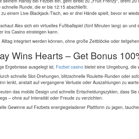
it seinem Handy bei Fezbet ein, geht direkt zu „Fruit Frenzy“, dreht 20
 schnelle Runde, die er bis 12:15 abschließt.
zu einem Live‑Blackjack‑Tisch, wo er drei Hände spielt, bevor er wied
chaut Alex sich ein virtuelles Fußballspiel (fünf Minuten lang) an un
er ins Casino einsteigen kann.
n Alltag integriert werden können, ohne große Zeitblöcke oder tiefgehe
lay Wins Hearts – Get Bonus 100
ige Ergebnisse ausgelegt ist,
Fezbet casino
bietet eine Umgebung, die w
urch schnelle Slot‑Drehungen, blitzschnelle Roulette‑Runden oder sofort
nn lenkt, anstatt auf vergangene Verluste oder Auszahlungen zu warte
deuten das mobile Design und schnelle Entscheidungszyklen, dass Sie 
gs – ohne auf Intensität oder Freude zu verzichten.
nelle Gewinne auf Fezbets energiegeladener Plattform zu jagen, tauchen