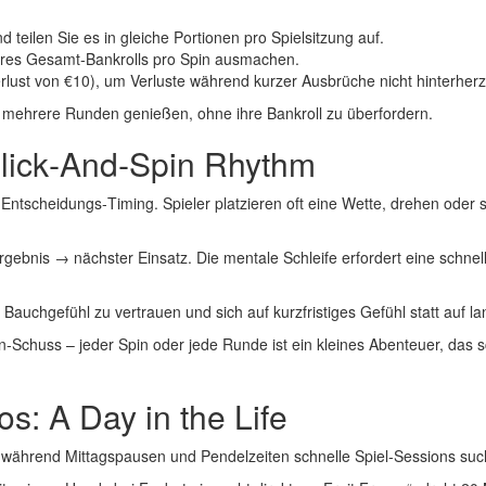
d teilen Sie es in gleiche Portionen pro Spielsitzung auf.
Ihres Gesamt‑Bankrolls pro Spin ausmachen.
rlust von €10), um Verluste während kurzer Ausbrüche nicht hinterher
 mehrere Runden genießen, ohne ihre Bankroll zu überfordern.
Click‑And‑Spin Rhythm
n Entscheidungs‑Timing. Spieler platzieren oft eine Wette, drehen od
rgebnis → nächster Einsatz. Die mentale Schleife erfordert eine schne
Bauchgefühl zu vertrauen und sich auf kurzfristiges Gefühl statt auf lan
in‑Schuss – jeder Spin oder jede Runde ist ein kleines Abenteuer, da
os: A Day in the Life
er während Mittagspausen und Pendelzeiten schnelle Spiel‑Sessions suc