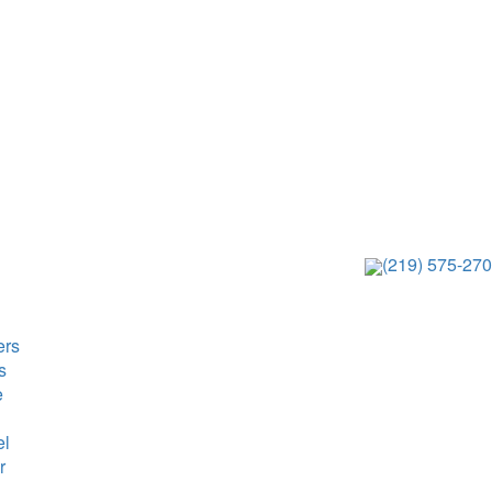
(219) 575-27
ers
s
e
el
r