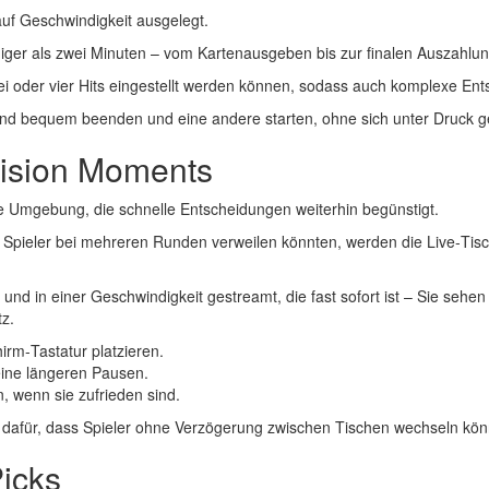
auf Geschwindigkeit ausgelegt.
er als zwei Minuten – vom Kartenausgeben bis zur finalen Auszahlung 
drei oder vier Hits eingestellt werden können, sodass auch komplexe En
 Hand bequem beenden und eine andere starten, ohne sich unter Druck ge
cision Moments
ne Umgebung, die schnelle Entscheidungen weiterhin begünstigt.
 Spieler bei mehreren Runden verweilen könnten, werden die Live‑Tisc
d in einer Geschwindigkeit gestreamt, die fast sofort ist – Sie seh
z.
irm‑Tastatur platzieren.
keine längeren Pausen.
, wenn sie zufrieden sind.
t dafür, dass Spieler ohne Verzögerung zwischen Tischen wechseln kö
Picks