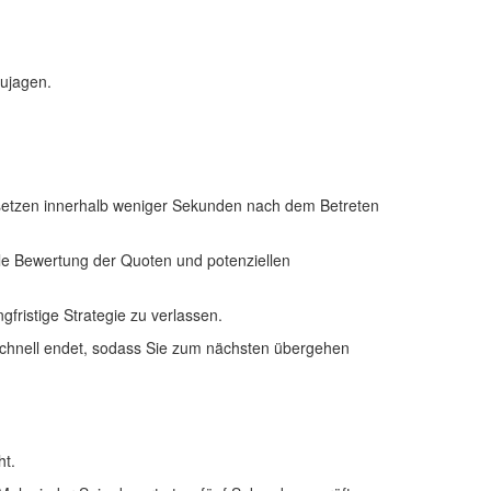
zujagen.
er setzen innerhalb weniger Sekunden nach dem Betreten
lle Bewertung der Quoten und potenziellen
gfristige Strategie zu verlassen.
s schnell endet, sodass Sie zum nächsten übergehen
ht.