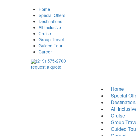
Home
Special Offers
Destinations
All Inclusive
Cruise
Group Travel
Guided Tour
Career
(219) 575-2700
request a quote
Home
Special Off
Destination
All Inclusiv
Cruise
Group Trav
Guided Tou
Career