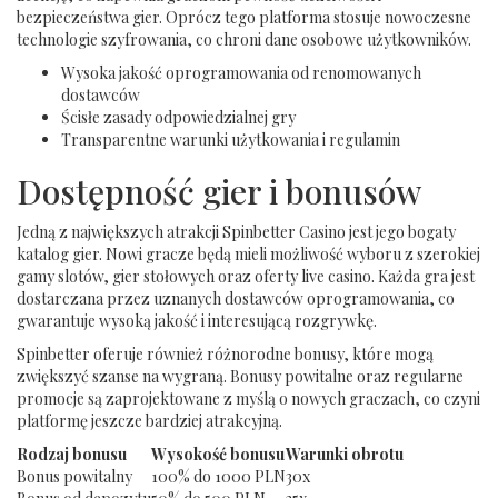
bezpieczeństwa gier. Oprócz tego platforma stosuje nowoczesne
technologie szyfrowania, co chroni dane osobowe użytkowników.
Wysoka jakość oprogramowania od renomowanych
dostawców
Ścisłe zasady odpowiedzialnej gry
Transparentne warunki użytkowania i regulamin
Dostępność gier i bonusów
Jedną z największych atrakcji Spinbetter Casino jest jego bogaty
katalog gier. Nowi gracze będą mieli możliwość wyboru z szerokiej
gamy slotów, gier stołowych oraz oferty live casino. Każda gra jest
dostarczana przez uznanych dostawców oprogramowania, co
gwarantuje wysoką jakość i interesującą rozgrywkę.
Spinbetter oferuje również różnorodne bonusy, które mogą
zwiększyć szanse na wygraną. Bonusy powitalne oraz regularne
promocje są zaprojektowane z myślą o nowych graczach, co czyni
platformę jeszcze bardziej atrakcyjną.
Rodzaj bonusu
Wysokość bonusu
Warunki obrotu
Bonus powitalny
100% do 1000 PLN
30x