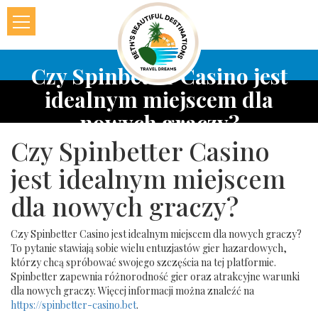
Czy Spinbetter Casino jest
idealnym miejscem dla
nowych graczy?
Czy Spinbetter Casino
jest idealnym miejscem
dla nowych graczy?
Czy Spinbetter Casino jest idealnym miejscem dla nowych graczy?
To pytanie stawiają sobie wielu entuzjastów gier hazardowych,
którzy chcą spróbować swojego szczęścia na tej platformie.
Spinbetter zapewnia różnorodność gier oraz atrakcyjne warunki
dla nowych graczy. Więcej informacji można znaleźć na
https://spinbetter-casino.bet
.