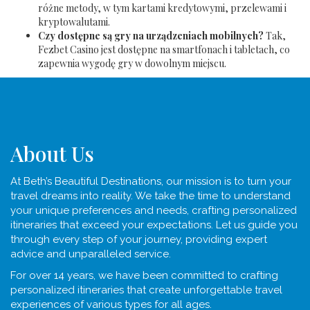
różne metody, w tym kartami kredytowymi, przelewami i
kryptowalutami.
Czy dostępne są gry na urządzeniach mobilnych?
Tak,
Fezbet Casino jest dostępne na smartfonach i tabletach, co
zapewnia wygodę gry w dowolnym miejscu.
About Us
At Beth’s Beautiful Destinations, our mission is to turn your
travel dreams into reality. We take the time to understand
your unique preferences and needs, crafting personalized
itineraries that exceed your expectations. Let us guide you
through every step of your journey, providing expert
advice and unparalleled service.
For over 14 years, we have been committed to crafting
personalized itineraries that create unforgettable travel
experiences of various types for all ages.