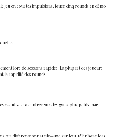
r le jeu en courtes impulsions, jouer cinq rounds en démo
courtes.
ment lors de sessions rapides. La plupart des joueurs
t la rapidité des rounds.
devraient se concentrer sur des gains plus petits mais
ions sur différents appareils—une sur leur téléphone lors