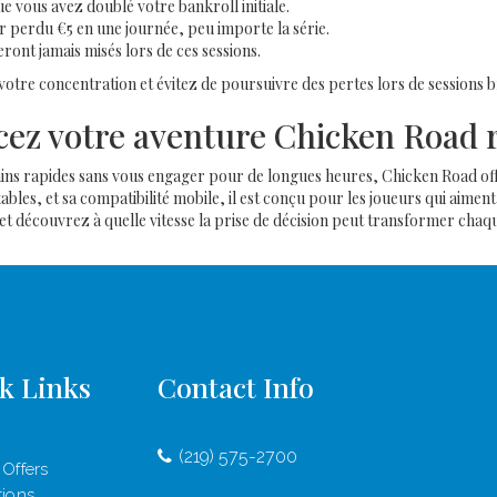
e vous avez doublé votre bankroll initiale.
r perdu €5 en une journée, peu importe la série.
ont jamais misés lors de ces sessions.
 votre concentration et évitez de poursuivre des pertes lors de sessions b
ancez votre aventure Chicken Road 
gains rapides sans vous engager pour de longues heures, Chicken Road o
ables, et sa compatibilité mobile, il est conçu pour les joueurs qui aiment
et découvrez à quelle vitesse la prise de décision peut transformer chaq
k Links
Contact Info
(219) 575-2700
 Offers
tions