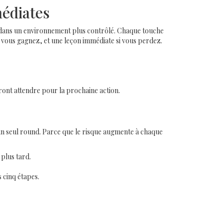
médiates
s dans un environnement plus contrôlé. Chaque touche
 vous gagnez, et une leçon immédiate si vous perdez.
ront attendre pour la prochaine action.
un seul round. Parce que le risque augmente à chaque
 plus tard.
 cinq étapes.