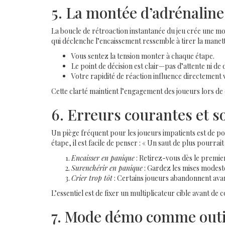
5. La montée d’adrénalin
La boucle de rétroaction instantanée du jeu crée une m
qui déclenche l’encaissement ressemble à tirer la mane
Vous sentez la tension monter à chaque étape.
Le point de décision est clair—pas d’attente ni de 
Votre rapidité de réaction influence directement v
Cette clarté maintient l’engagement des joueurs lors de
6. Erreurs courantes et s
Un piège fréquent pour les joueurs impatients est de p
étape, il est facile de penser : « Un saut de plus pourra
Encaisser en panique
: Retirez-vous dès le premier
Surenchérir en panique
: Gardez les mises modeste
Crier trop tôt
: Certains joueurs abandonnent avan
L’essentiel est de fixer un multiplicateur cible avant de
7. Mode démo comme outi