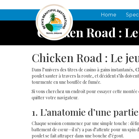
Home
Spec
Chicken Road : Le 
Chicken Road : Le jeu
Dans l’univers des titres de casino à gains instantanés,
C
poulet sauter à travers la route, et décident s’ils doiv
tourmente en une bouffée de fumée.
Si vous cherchez un endroit pour essayer cette montée
quitter votre navigateur.
1. L’anatomie d’une partie
Chaque session commence par une simple touche : définir
battement de cœur—il n’y a pas d’attente pour un spin de
poulet se fait attraper dans une bouche d’égout.