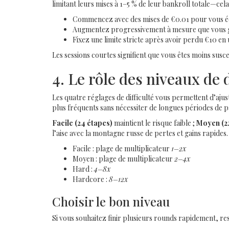
limitant leurs mises à 1–5 % de leur bankroll totale—ce
Commencez avec des mises de €0.01 pour vous é
Augmentez progressivement à mesure que vous 
Fixez une limite stricte après avoir perdu €10 en 
Les sessions courtes signifient que vous êtes moins susc
4. Le rôle des niveaux de d
Les quatre réglages de difficulté vous permettent d’ajust
plus fréquents sans nécessiter de longues périodes de p
Facile (24 étapes)
maintient le risque faible ;
Moyen (2
l’aise avec la montagne russe de pertes et gains rapides.
Facile : plage de multiplicateur
1–2x
Moyen : plage de multiplicateur
2–4x
Hard :
4–8x
Hardcore :
8–12x
Choisir le bon niveau
Si vous souhaitez finir plusieurs rounds rapidement, r