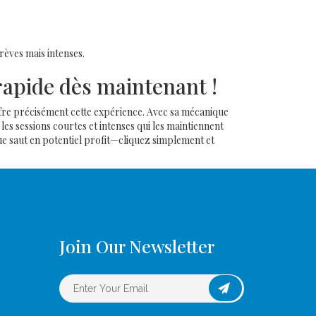
rèves mais intenses.
rapide dès maintenant !
ffre précisément cette expérience. Avec sa mécanique
 les sessions courtes et intenses qui les maintiennent
ue saut en potentiel profit—cliquez simplement et
Join Our Newsletter