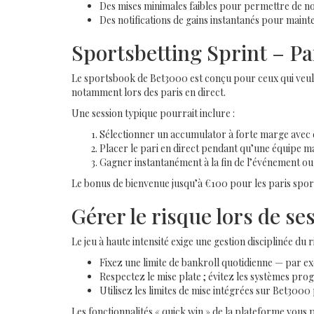
Des mises minimales faibles pour permettre de n
Des notifications de gains instantanés pour mainte
Sportsbetting Sprint – P
Le sportsbook de Bet3000 est conçu pour ceux qui veulent
notamment lors des paris en direct.
Une session typique pourrait inclure :
Sélectionner un accumulator à forte marge avec 
Placer le pari en direct pendant qu’une équipe m
Gagner instantanément à la fin de l’événement ou 
Le bonus de bienvenue jusqu’à €100 pour les paris sport
Gérer le risque lors de se
Le jeu à haute intensité exige une gestion disciplinée du
Fixez une limite de bankroll quotidienne — par e
Respectez le mise plate ; évitez les systèmes prog
Utilisez les limites de mise intégrées sur Bet300
Les fonctionnalités « quick win » de la plateforme vous 