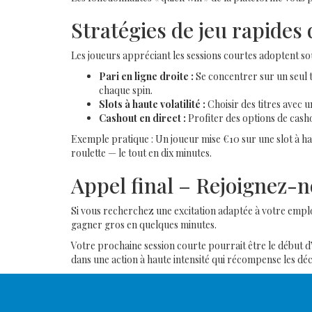
Stratégies de jeu rapides
Les joueurs appréciant les sessions courtes adoptent sou
Pari en ligne droite :
Se concentrer sur un seul t
chaque spin.
Slots à haute volatilité :
Choisir des titres avec u
Cashout en direct :
Profiter des options de casho
Exemple pratique : Un joueur mise €10 sur une slot à hau
roulette — le tout en dix minutes.
Appel final – Rejoignez-n
Si vous recherchez une excitation adaptée à votre empl
gagner gros en quelques minutes.
Votre prochaine session courte pourrait être le début 
dans une action à haute intensité qui récompense les dé