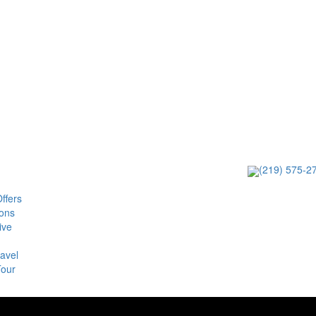
(219) 575-2
ffers
ions
ive
avel
Tour