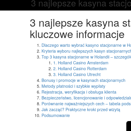
3 najlepsze kasyna stacj
3 najlepsze kasyna st
kluczowe informacje
Dlaczego warto wybrać kasyno stacjonarne w Ho
Kryteria wyboru najlepszych kasyn stacjonarnyc
Top 3 kasyna stacjonarne w Holandii – szczegół
1. Holland Casino Amsterdam
2. Holland Casino Rotterdam
3. Holland Casino Utrecht
Bonusy i promocje w kasynach stacjonarnych
Metody płatności i szybkie wypłaty
Rejestracja, weryfikacja i obsługa klienta
Bezpieczeństwo, licencjonowanie i odpowiedzial
Porównanie najważniejszych cech – tabela po
Jak zacząć? Praktyczne kroki przed wizytą
Podsumowanie