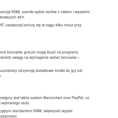
cencja KNM, szeroki wybór stołów z niskimi i wysokimi
ierwszych 48 h.
YC zazwyczaj kończy się w ciągu kilku minut przy
lcome bonusów, gracze mogą liczyć na programy
rto zwrócić uwagę na wymagania wobec bonusów –
 uczestnicy otrzymują dodatkowe środki do gry lub
m.
dostępny jest także system Bancontact oraz PayPal, co
d wybranego stołu.
rzyjętym standardom KNM, większość wypłat
tożsamości.