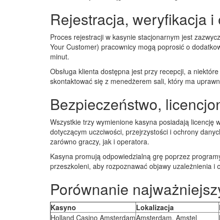
Rejestracja, weryfikacja i
Proces rejestracji w kasynie stacjonarnym jest zazwy
Your Customer) pracownicy mogą poprosić o dodatkowy
minut.
Obsługa klienta dostępna jest przy recepcji, a niekt
skontaktować się z menedżerem sali, który ma uprawni
Bezpieczeństwo, licencjo
Wszystkie trzy wymienione kasyna posiadają licencję
dotyczącym uczciwości, przejrzystości i ochrony dan
zarówno graczy, jak i operatora.
Kasyna promują odpowiedzialną grę poprzez programy
przeszkoleni, aby rozpoznawać objawy uzależnienia i 
Porównanie najważniejsz
Kasyno
Lokalizacja
Holland Casino Amsterdam
Amsterdam, Amstel