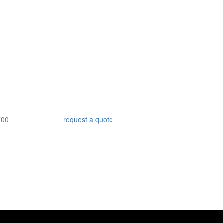
700
request a quote