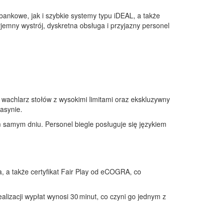
bankowe, jak i szybkie systemy typu iDEAL, a także
jemny wystrój, dyskretna obsługa i przyjazny personel
 wachlarz stołów z wysokimi limitami oraz ekskluzywny
asynie.
m samym dniu. Personel biegle posługuje się językiem
, a także certyfikat Fair Play od eCOGRA, co
lizacji wypłat wynosi 30 minut, co czyni go jednym z